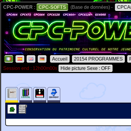
CPC-POWER :
CPC-SOFTS
(Base de données) -
CPCAr
Accueil
20154 PROGRAMMES
Session end : 12h00m00s
Hide picture Sexe : OFF