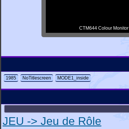
CTM644 Colour Monitor
1985
NoTitlescreen
MODE1_inside
JEU -> Jeu de Rôle