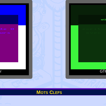
r
GT6
Mots Clefs