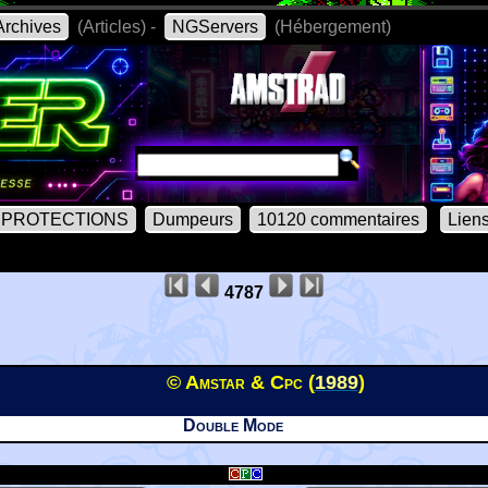
rchives
(Articles) -
NGServers
(Hébergement)
PROTECTIONS
Dumpeurs
10120 commentaires
Lien
4787
© Amstar & Cpc (
1989
)
Double Mode