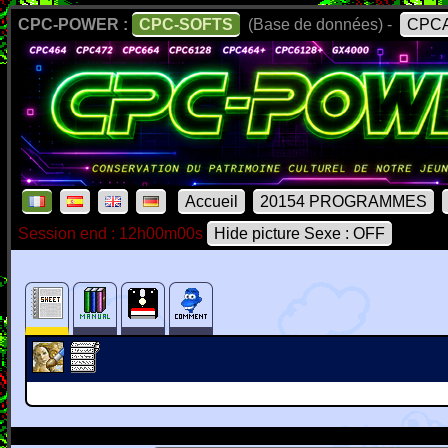
CPC-POWER :
CPC-SOFTS
(Base de données) -
CPCA
Accueil
20154 PROGRAMMES
Session end : 12h00m00s
Hide picture Sexe : OFF