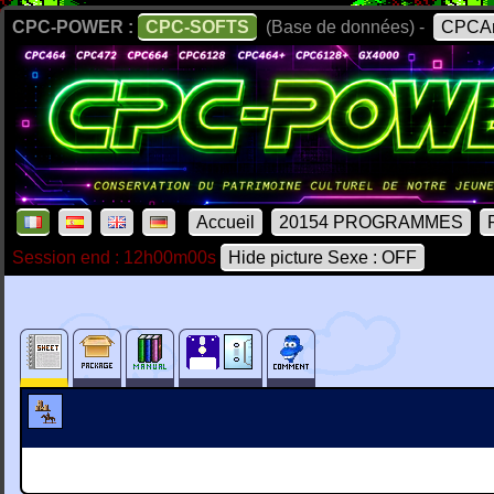
CPC-POWER :
CPC-SOFTS
(Base de données) -
CPCAr
Accueil
20154 PROGRAMMES
Session end : 12h00m00s
Hide picture Sexe : OFF