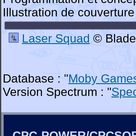
Illustration de couverture
Laser Squad
© Blade
Database : "
Moby Game
Version Spectrum : "
Spe
CPC-POWER/CPCSO