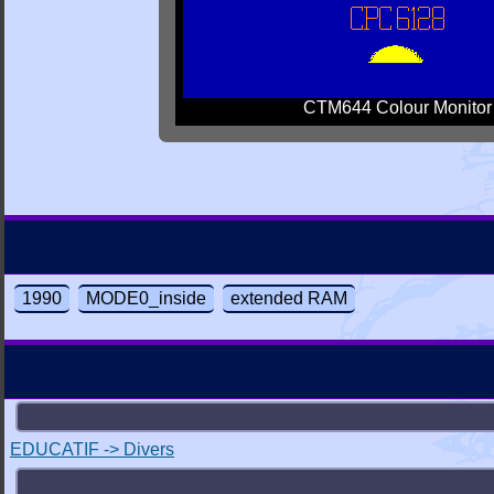
CTM644 Colour Monitor
1990
MODE0_inside
extended RAM
EDUCATIF -> Divers