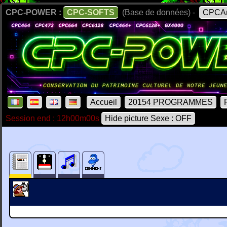
CPC-POWER :
CPC-SOFTS
(Base de données) -
CPCAr
Accueil
20154 PROGRAMMES
Session end : 12h00m00s
Hide picture Sexe : OFF