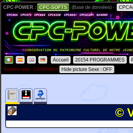
CPC-POWER :
CPC-SOFTS
(Base de données) -
CPCAr
Accueil
20154 PROGRAMMES
Session end : 12h00m00s
Hide picture Sexe : OFF
© V