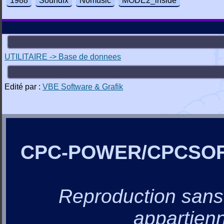
1988
Soundfx
Nomusic
MODE2_inside
UTILITAIRE -> Base de donnees
Edité par :
VBE Software & Grafik
CPC-POWER/CPCSO
Reproduction sans a
appartienn