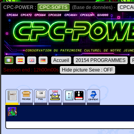
CPC-POWER :
CPC-SOFTS
(Base de données) -
CPCAr
Accueil
20154 PROGRAMMES
Session end : 12h00m00s
Hide picture Sexe : OFF