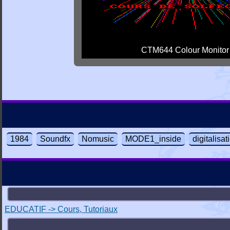
CTM644 Colour Monitor
1984
Soundfx
Nomusic
MODE1_inside
digitalisa
EDUCATIF -> Cours, Tutoriaux