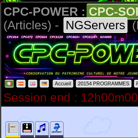
CPC-POWER :
CPC-SO
(Articles) -
NGServers
(
Accueil
20154 PROGRAMMES
Session end : 12h00m0