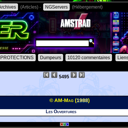
rchives
(Articles) -
NGServers
(Hébergement)
PROTECTIONS
Dumpeurs
10120 commentaires
Lien
5495
© AM-Mag (
1988
)
Les Ouvertures