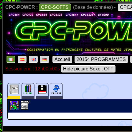
CPC-POWER :
CPC-SOFTS
(Base de données) -
CPCA
Accueil
20154 PROGRAMMES
Session end : 12h00m00s
Hide picture Sexe : OFF