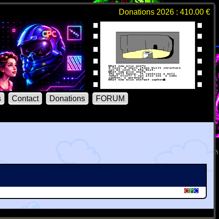
Donations 2026 : 410.00 €
s
Contact
Donations
FORUM