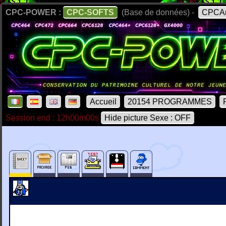
CPC-POWER :
CPC-SOFTS
(Base de données) -
CPCAr
Accueil
20154 PROGRAMMES
Session end : 12h00m00s
Hide picture Sexe : OFF