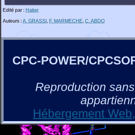
Edité par :
Hatier
Auteurs :
A. GRASSI
,
F. MARMECHE
,
C. ABDO
CPC-POWER/CPCSO
Reproduction sans a
appartienn
Hébergement Web, 