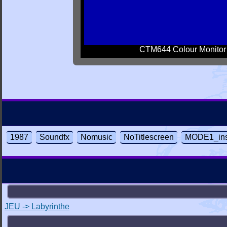
CTM644 Colour Monitor
1987
Soundfx
Nomusic
NoTitlescreen
MODE1_ins
JEU -> Labyrinthe