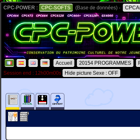
CPC-POWER :
CPC-SOFTS
(Base de données) -
CPCAr
Accueil
20154 PROGRAMMES
Session end : 12h00m00s
Hide picture Sexe : OFF