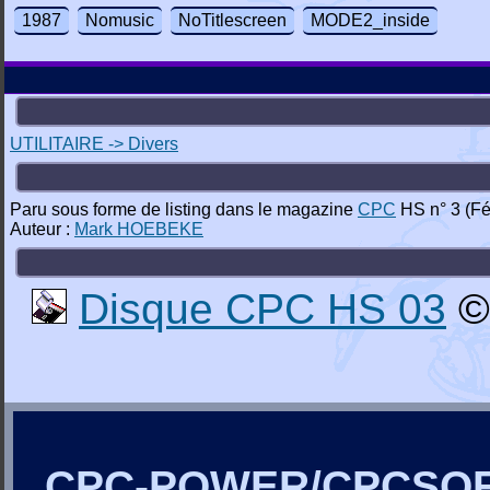
1987
Nomusic
NoTitlescreen
MODE2_inside
UTILITAIRE -> Divers
Paru sous forme de listing dans le magazine
CPC
HS n° 3 (Fé
Auteur :
Mark HOEBEKE
Disque CPC HS 03
©
CPC-POWER/CPCSO