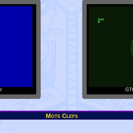
r
GT6
Mots Clefs