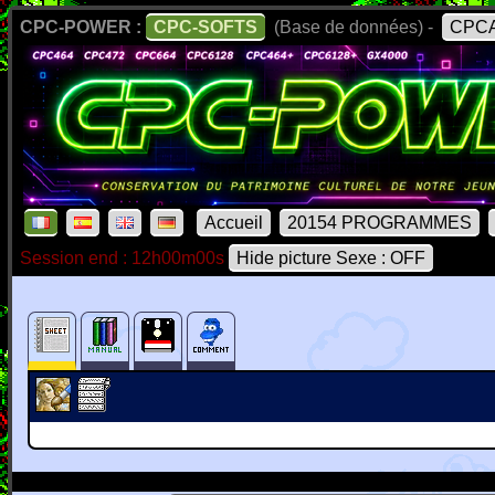
CPC-POWER :
CPC-SOFTS
(Base de données) -
CPCA
Accueil
20154 PROGRAMMES
Session end : 12h00m00s
Hide picture Sexe : OFF