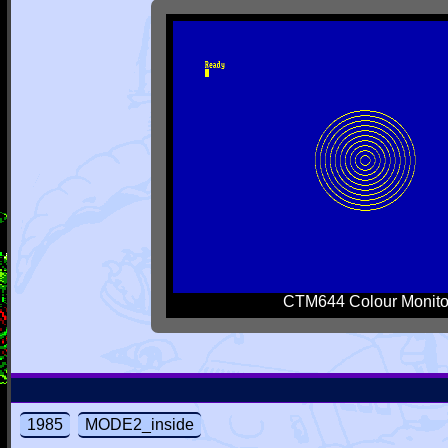
CTM644 Colour Monito
1985
MODE2_inside