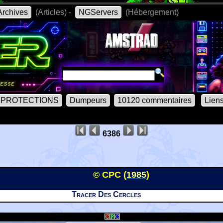
rchives
(Articles) -
NGServers
(Hébergement)
PROTECTIONS
Dumpeurs
10120 commentaires
Lien
6386
© CPC (
1985
)
Tracer Des Cercles