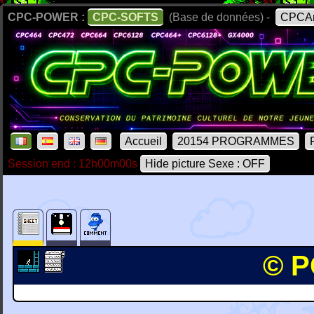
CPC-POWER :
CPC-SOFTS
(Base de données) -
CPCAr
Accueil
20154 PROGRAMMES
Session end : 12h00m00s
Hide picture Sexe : OFF
© P