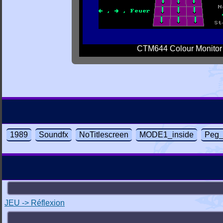
CTM644 Colour Monitor
1989
Soundfx
NoTitlescreen
MODE1_inside
Peg_
JEU -> Réflexion