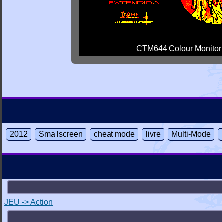
CTM644 Colour Monitor
2012
Smallscreen
cheat mode
livre
Multi-Mode
JEU -> Action