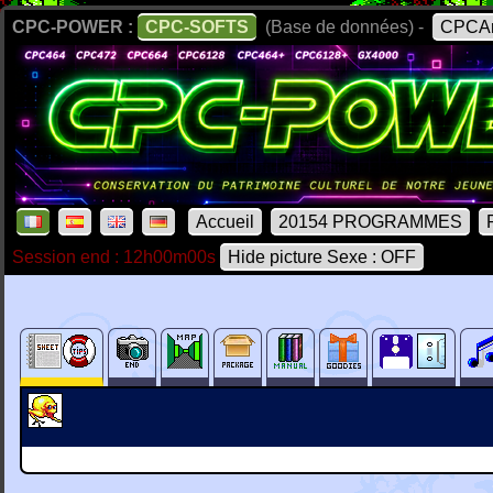
CPC-POWER :
CPC-SOFTS
(Base de données) -
CPCAr
Accueil
20154 PROGRAMMES
Session end : 12h00m00s
Hide picture Sexe : OFF