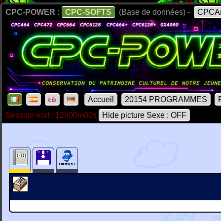
CPC-POWER :
CPC-SOFTS
(Base de données) -
CPCAr
Accueil
20154 PROGRAMMES
Session end : 12h00m00s
Hide picture Sexe : OFF