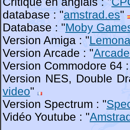
Critique en anglais : "
CP
database : "
amstrad.es
"
Database : "
Moby Game
Version Amiga : "
Lemona
Version Arcade : "
Arcade
Version Commodore 64 :
Version NES, Double Dra
video
"
Version Spectrum : "
Spe
Vidéo Youtube : "
Amstra