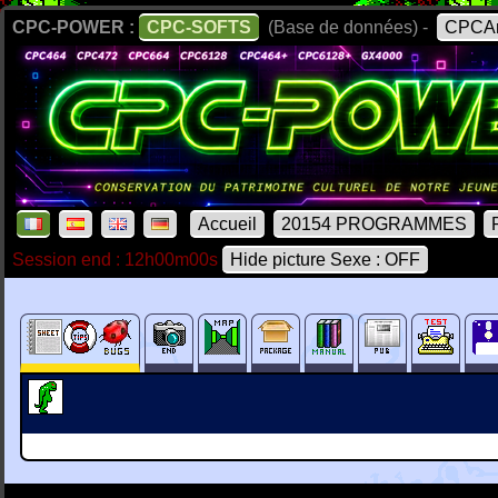
CPC-POWER :
CPC-SOFTS
(Base de données) -
CPCAr
Accueil
20154 PROGRAMMES
Session end : 12h00m00s
Hide picture Sexe : OFF