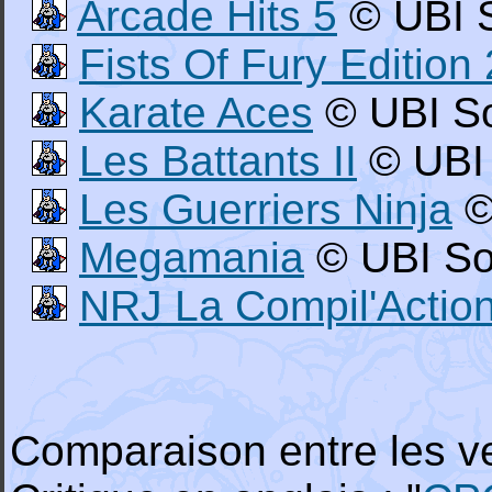
Arcade Hits 5
© UBI S
Fists Of Fury Edition 
Karate Aces
© UBI So
Les Battants II
© UBI 
Les Guerriers Ninja
©
Megamania
© UBI Sof
NRJ La Compil'Action
Comparaison entre les ve