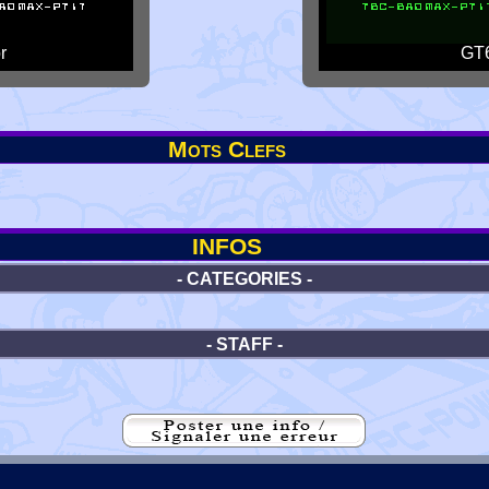
r
GT6
Mots Clefs
INFOS
- CATEGORIES -
- STAFF -