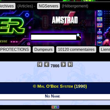
rchives
(Articles) -
NGServers
(Hébergement)
PROTECTIONS
Dumpeurs
10120 commentaires
Lien
7866
© Mal O'Bide System (
1990
)
No Name