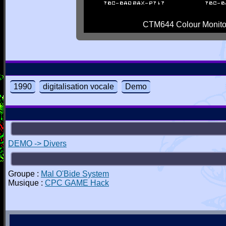
CTM644 Colour Monito
1990
digitalisation vocale
Demo
DEMO -> Divers
Groupe :
Mal O'Bide System
Musique :
CPC GAME Hack