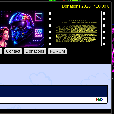
Donations 2026 : 410.00 €
s
Contact
Donations
FORUM