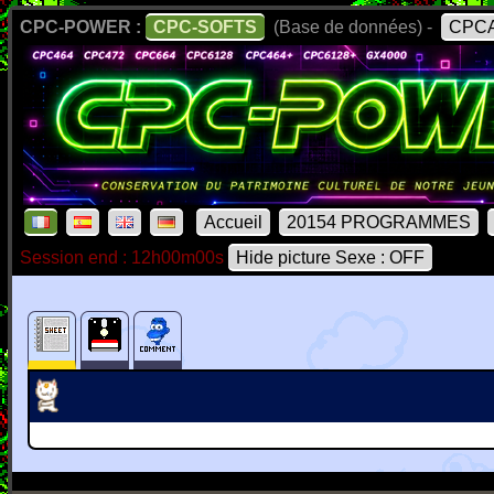
CPC-POWER :
CPC-SOFTS
(Base de données) -
CPCA
Accueil
20154 PROGRAMMES
Session end : 12h00m00s
Hide picture Sexe : OFF