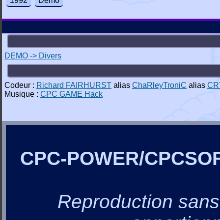
1992
Demo
DEMO -> Divers
Codeur :
Richard FAIRHURST
alias
ChaRleyTroniC
alias
CR
Musique :
CPC GAME Hack
CPC-POWER/CPCSO
Reproduction sans a