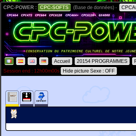
CPC-POWER :
CPC-SOFTS
(Base de données) -
CPCAr
Accueil
20154 PROGRAMMES
Session end : 12h00m00s
Hide picture Sexe : OFF