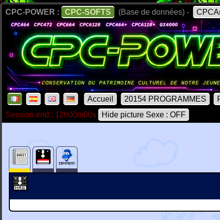
CPC-POWER :
CPC-SOFTS
(Base de données) -
CPCAr
Accueil
20154 PROGRAMMES
Session end : 12h00m00s
Hide picture Sexe : OFF