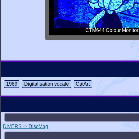
CTM644 Colour Monitor
1989
Digitalisation vocale
CatArt
DIVERS -> DiscMag