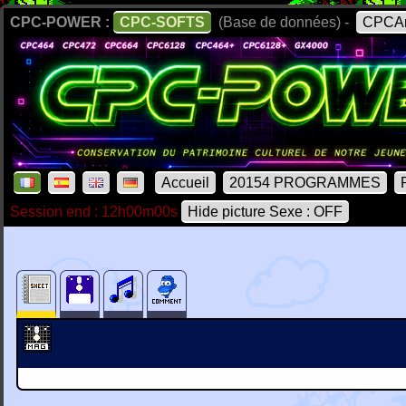
CPC-POWER :
CPC-SOFTS
(Base de données) -
CPCAr
Accueil
20154 PROGRAMMES
Session end : 12h00m00s
Hide picture Sexe : OFF