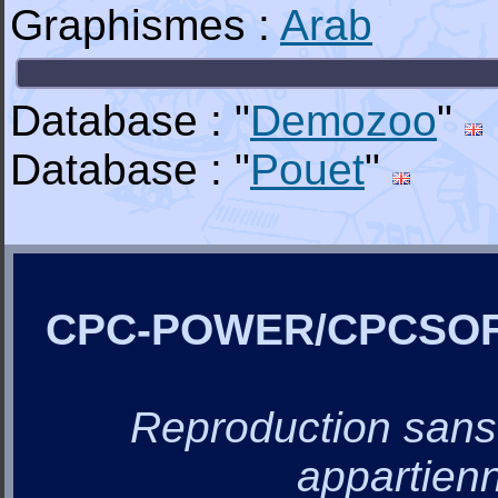
Graphismes :
Arab
Database : "
Demozoo
"
Database : "
Pouet
"
CPC-POWER/CPCSO
Reproduction sans a
appartienn