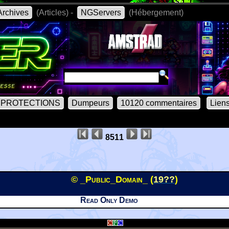
rchives
(Articles) -
NGServers
(Hébergement)
PROTECTIONS
Dumpeurs
10120 commentaires
Lien
8511
© _Public_Domain_ (
19??
)
Read Only Demo