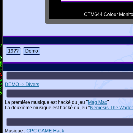
CTM644 Colour Monito
19??
Demo
DEMO -> Divers
La première musique est hacké du jeu "
Mag Max
"
La deuxième musique est hacké du jeu "
Nemesis The Warlo
Musique :
CPC GAME Hack