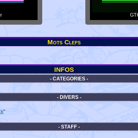
r
GT6
Mots Clefs
INFOS
- CATEGORIES -
- DIVERS -
ck
"
- STAFF -