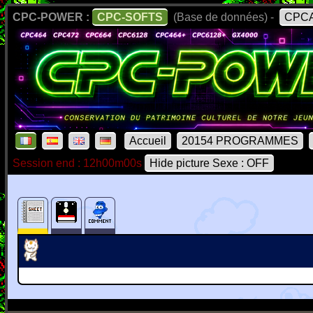
CPC-POWER :
CPC-SOFTS
(Base de données) -
CPCA
Accueil
20154 PROGRAMMES
Session end : 12h00m00s
Hide picture Sexe : OFF