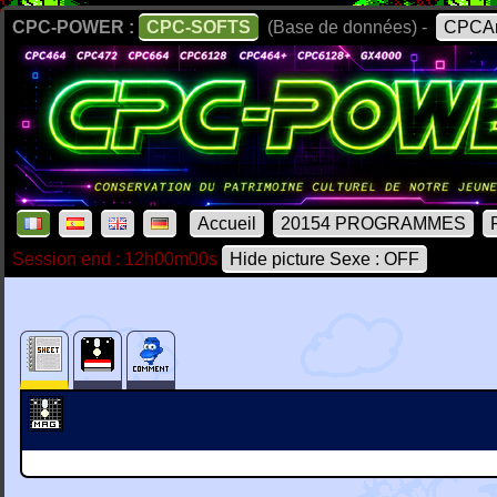
CPC-POWER :
CPC-SOFTS
(Base de données) -
CPCAr
Accueil
20154 PROGRAMMES
Session end : 12h00m00s
Hide picture Sexe : OFF