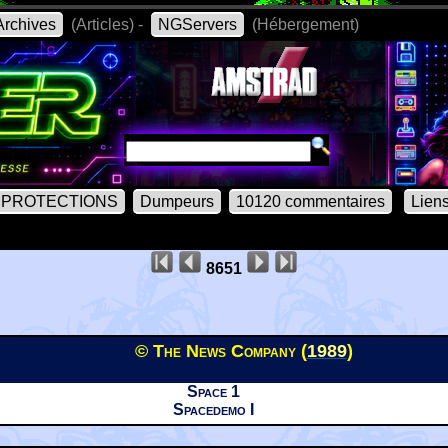
rchives
(Articles) -
NGServers
(Hébergement)
PROTECTIONS
Dumpeurs
10120 commentaires
Lien
8651
© The News Company (
1989
)
Space 1
Spacedemo I