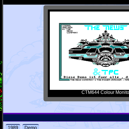
CTM644 Colour Monito
1989
Demo