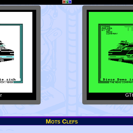
r
GT6
Mots Clefs