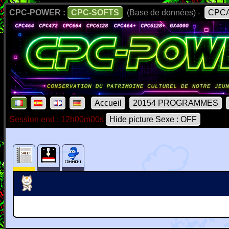
CPC-POWER :
CPC-SOFTS
(Base de données) -
CPCA
Accueil
20154 PROGRAMMES
Session end : 12h00m00s
Hide picture Sexe : OFF