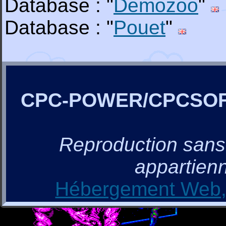
Database : "
Demozoo
"
Database : "
Pouet
"
CPC-POWER/CPCSO
Reproduction sans a
appartienn
Hébergement Web, 