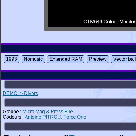
CTM644 Colour Monitor
1993
Nomusic
Extended RAM
Preview
Vector bal
DEMO -> Divers
Groupe :
Micro Mag & Press Fire
Codeurs :
Antoine PITROU
,
Force One