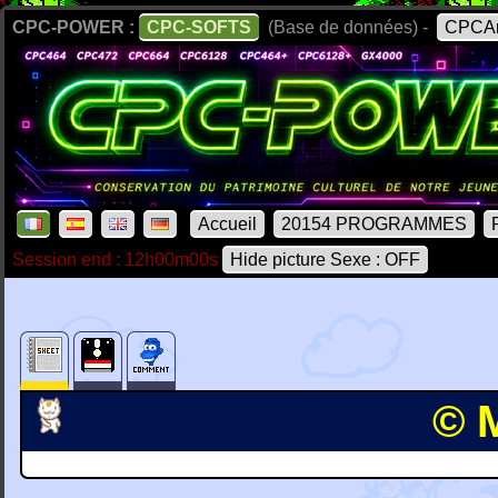
CPC-POWER :
CPC-SOFTS
(Base de données) -
CPCAr
Accueil
20154 PROGRAMMES
Session end : 12h00m00s
Hide picture Sexe : OFF
© M