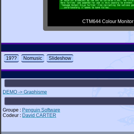
CTM644 Colour Monitor
19??
Nomusic
Slideshow
DEMO -> Graphisme
Groupe :
Penguin Software
Codeur :
David CARTER