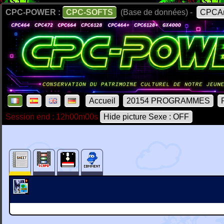
CPC-POWER :
CPC-SOFTS
(Base de données) -
CPCAr
Accueil
20154 PROGRAMMES
Session end : 12h00m00s
Hide picture Sexe : OFF