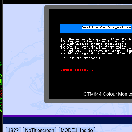
CTM644 Colour Monito
19??
NoTitlescreen
MODE1_inside