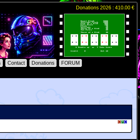
Donations 2026 : 410.00 €
s
Contact
Donations
FORUM