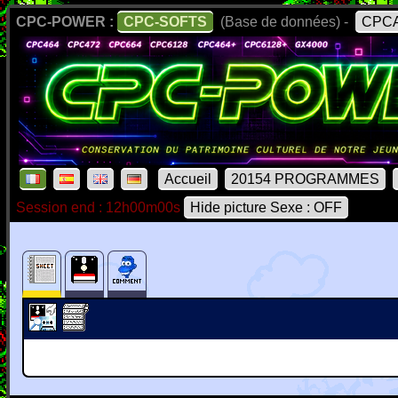
CPC-POWER :
CPC-SOFTS
(Base de données) -
CPCA
Accueil
20154 PROGRAMMES
Session end : 12h00m00s
Hide picture Sexe : OFF