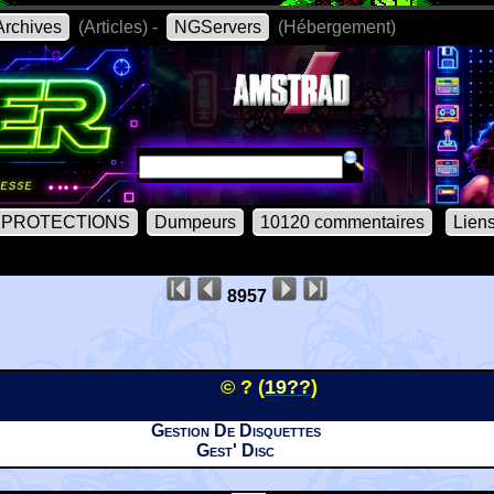
rchives
(Articles) -
NGServers
(Hébergement)
PROTECTIONS
Dumpeurs
10120 commentaires
Lien
8957
© ? (
19??
)
Gestion De Disquettes
Gest' Disc