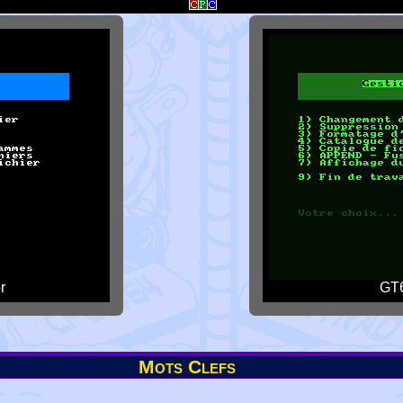
r
GT6
Mots Clefs