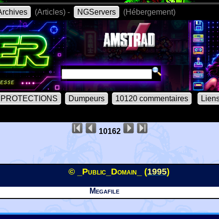
rchives
(Articles) -
NGServers
(Hébergement)
PROTECTIONS
Dumpeurs
10120 commentaires
Lien
10162
© _Public_Domain_ (
1995
)
Megafile