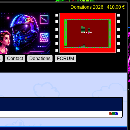
Donations 2026 : 410.00 €
s
Contact
Donations
FORUM