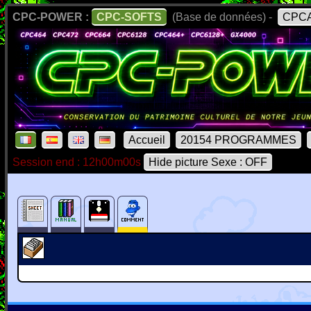
CPC-POWER :
CPC-SOFTS
(Base de données) -
CPCA
Accueil
20154 PROGRAMMES
Session end : 12h00m00s
Hide picture Sexe : OFF