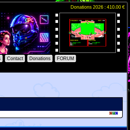
Donations 2026 : 410.00 €
s
Contact
Donations
FORUM