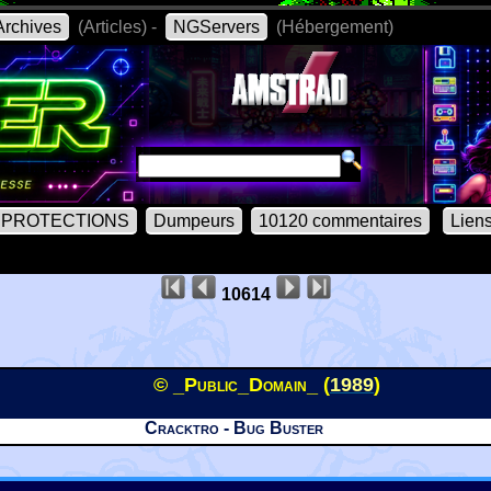
rchives
(Articles) -
NGServers
(Hébergement)
PROTECTIONS
Dumpeurs
10120 commentaires
Lien
10614
© _Public_Domain_ (
1989
)
Cracktro - Bug Buster