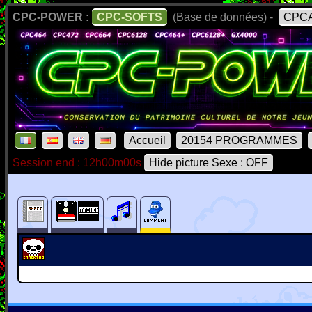
CPC-POWER :
CPC-SOFTS
(Base de données) -
CPCA
Accueil
20154 PROGRAMMES
Session end : 12h00m00s
Hide picture Sexe : OFF