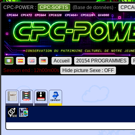
CPC-POWER :
CPC-SOFTS
(Base de données) -
CPCAr
Accueil
20154 PROGRAMMES
Session end : 12h00m00s
Hide picture Sexe : OFF