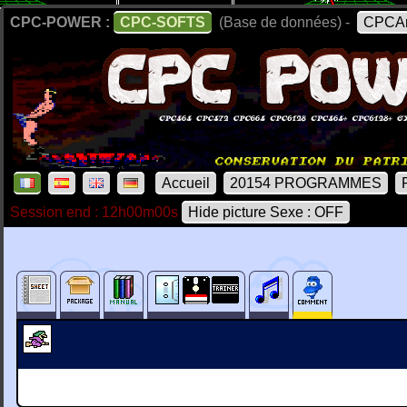
CPC-POWER :
CPC-SOFTS
(Base de données) -
CPCAr
Accueil
20154 PROGRAMMES
Session end : 12h00m00s
Hide picture Sexe : OFF