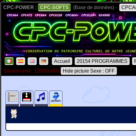
CPC-POWER :
CPC-SOFTS
(Base de données) -
CPCAr
Accueil
20154 PROGRAMMES
Session end : 12h00m00s
Hide picture Sexe : OFF