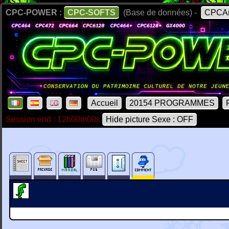
CPC-POWER :
CPC-SOFTS
(Base de données) -
CPCAr
Accueil
20154 PROGRAMMES
Session end : 12h00m00s
Hide picture Sexe : OFF