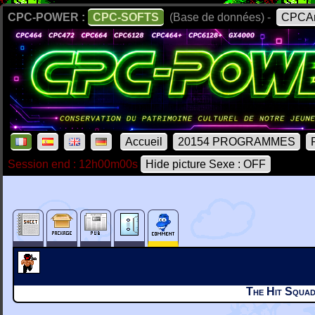
CPC-POWER :
CPC-SOFTS
(Base de données) -
CPCAr
Accueil
20154 PROGRAMMES
Session end : 12h00m00s
Hide picture Sexe : OFF
The Hit Squad