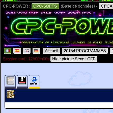
CPC-POWER :
CPC-SOFTS
(Base de données) -
CPCAr
Accueil
20154 PROGRAMMES
Session end : 12h00m00s
Hide picture Sexe : OFF