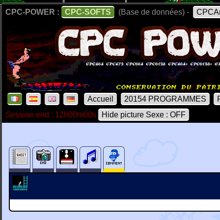
CPC-POWER :
CPC-SOFTS
(Base de données) -
CPCAr
Accueil
20154 PROGRAMMES
Session end : 12h00m00s
Hide picture Sexe : OFF