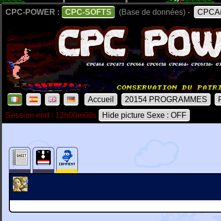
CPC-POWER :
CPC-SOFTS
(Base de données) -
CPCAr
Accueil
20154 PROGRAMMES
Session end : 12h00m00s
Hide picture Sexe : OFF