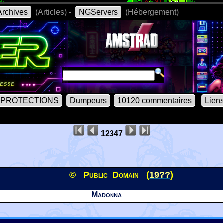
rchives
(Articles) -
NGServers
(Hébergement)
PROTECTIONS
Dumpeurs
10120 commentaires
Lien
12347
© _Public_Domain_ (
19??
)
Madonna