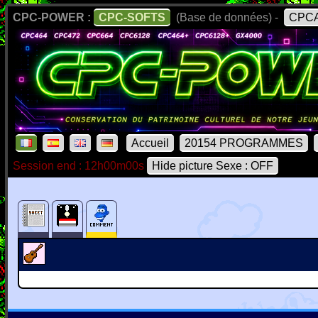
CPC-POWER :
CPC-SOFTS
(Base de données) -
CPCA
Accueil
20154 PROGRAMMES
Session end : 12h00m00s
Hide picture Sexe : OFF