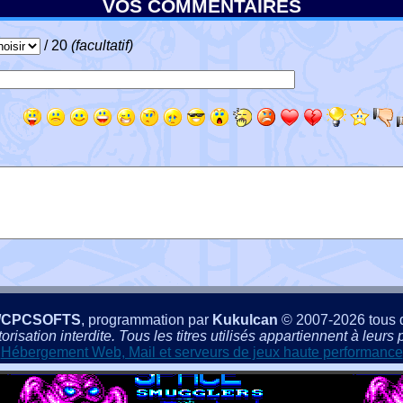
VOS COMMENTAIRES
/ 20
(facultatif)
/CPCSOFTS
, programmation par
Kukulcan
© 2007-2026 tous d
isation interdite. Tous les titres utilisés appartiennent à leurs p
Hébergement Web, Mail et serveurs de jeux haute performance