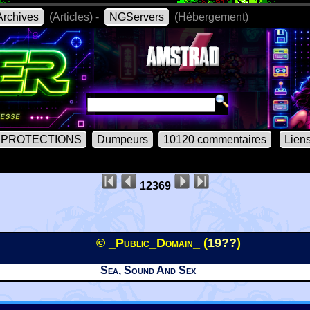
rchives
(Articles) -
NGServers
(Hébergement)
PROTECTIONS
Dumpeurs
10120 commentaires
Lien
12369
© _Public_Domain_ (
19??
)
Sea, Sound And Sex