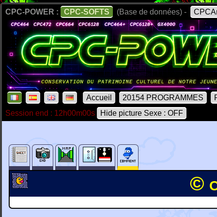
CPC-POWER :
CPC-SOFTS
(Base de données) -
CPCAr
Accueil
20154 PROGRAMMES
Session end : 12h00m00s
Hide picture Sexe : OFF
© 