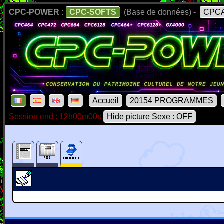
CPC-POWER :
CPC-SOFTS
(Base de données) -
CPCA
Accueil
20154 PROGRAMMES
Session end : 12h00m00s
Hide picture Sexe : OFF