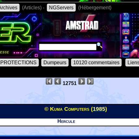
rchives
(Articles) -
NGServers
(Hébergement)
PROTECTIONS
Dumpeurs
10120 commentaires
Lien
12751
© Kuma Computers (
1985
)
Hercule