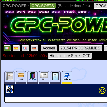
CPC-POWER :
CPC-SOFTS
(Base de données) -
CPCAr
Accueil
20154 PROGRAMMES
Session end : 12h00m00s
Hide picture Sexe : OFF
©