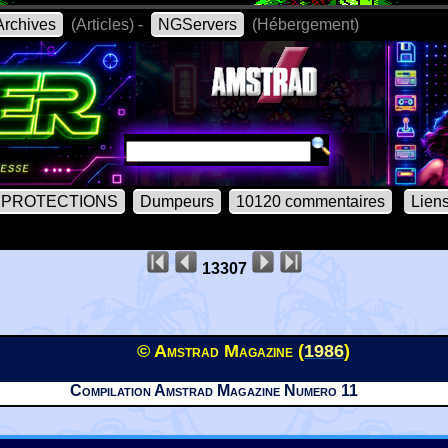
rchives
(Articles) -
NGServers
(Hébergement)
PROTECTIONS
Dumpeurs
10120 commentaires
Lien
13307
© Amstrad Magazine (
1986
)
Compilation Amstrad Magazine Numero 11