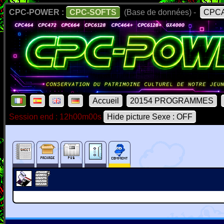
CPC-POWER :
CPC-SOFTS
(Base de données) -
CPCA
Accueil
20154 PROGRAMMES
Session end : 12h00m00s
Hide picture Sexe : OFF