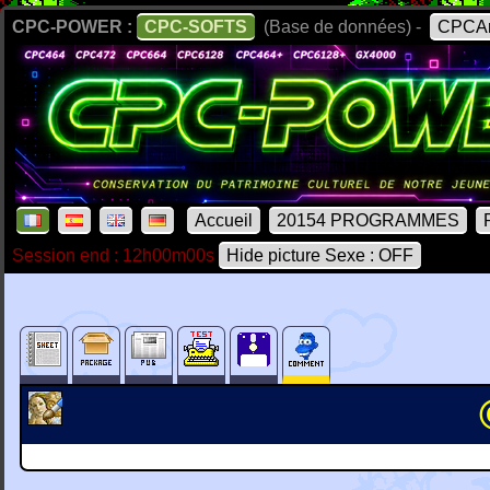
CPC-POWER :
CPC-SOFTS
(Base de données) -
CPCAr
Accueil
20154 PROGRAMMES
Session end : 12h00m00s
Hide picture Sexe : OFF