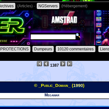
rchives
(Articles) -
NGServers
(Hébergement)
PROTECTIONS
Dumpeurs
10120 commentaires
Lien
1387
© _Public_Domain_ (
1990
)
Megawar