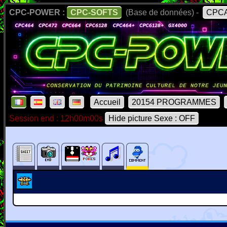
CPC-POWER :
CPC-SOFTS
(Base de données) -
CPCA
Accueil
20154 PROGRAMMES
Session end : 12h00m00s
Hide picture Sexe : OFF