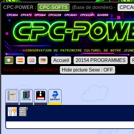
CPC-POWER :
CPC-SOFTS
(Base de données) -
CPCAr
Accueil
20154 PROGRAMMES
Session end : 12h00m00s
Hide picture Sexe : OFF