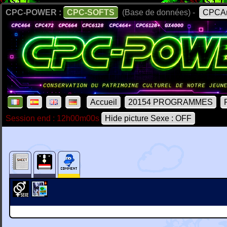
CPC-POWER :
CPC-SOFTS
(Base de données) -
CPCAr
Accueil
20154 PROGRAMMES
Session end : 12h00m00s
Hide picture Sexe : OFF