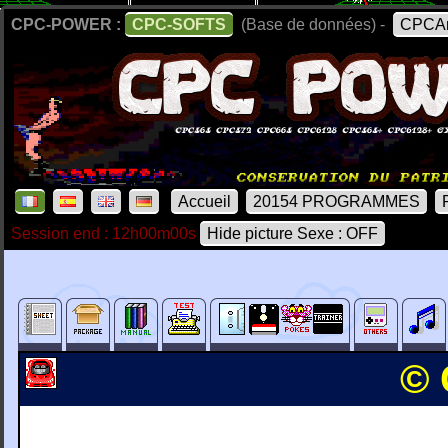
CPC-POWER :
CPC-SOFTS
(Base de données) -
CPCAr
Accueil
20154 PROGRAMMES
Session end : 12h00m00s
Hide picture Sexe : OFF
© 