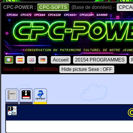
CPC-POWER :
CPC-SOFTS
(Base de données) -
CPCAr
Accueil
20154 PROGRAMMES
Session end : 12h00m00s
Hide picture Sexe : OFF
©