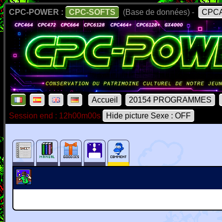
CPC-POWER :
CPC-SOFTS
(Base de données) -
CPCA
Accueil
20154 PROGRAMMES
Session end : 12h00m00s
Hide picture Sexe : OFF