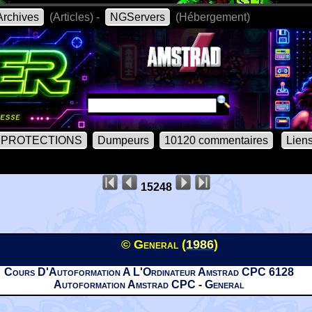
rchives
(Articles) -
NGServers
(Hébergement)
PROTECTIONS
Dumpeurs
10120 commentaires
Lien
15248
© General (
1986
)
Cours D'Autoformation A L'Ordinateur Amstrad CPC 6128
Autoformation Amstrad CPC - General