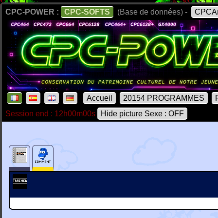
CPC-POWER :
CPC-SOFTS
(Base de données) -
CPCAr
Accueil
20154 PROGRAMMES
Session end : 12h00m00s
Hide picture Sexe : OFF